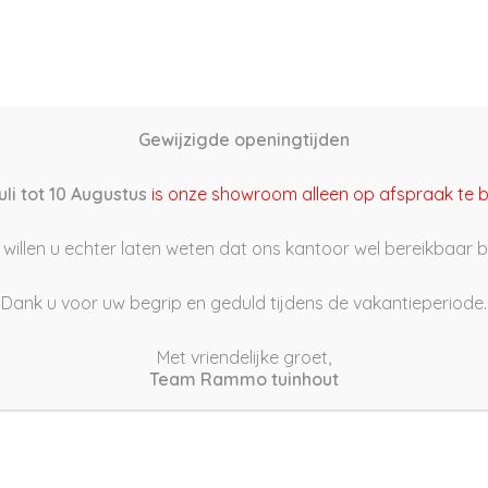
Home
Schutting samenstellen
Groothandel
Onze s
Gewijzigde openingtijden
uli tot 10 Augustus
is onze showroom alleen op afspraak te 
willen u echter laten weten dat ons kantoor wel bereikbaar bli
Dank u voor uw begrip en geduld tijdens de vakantieperiode.
Met vriendelijke groet,
Team Rammo tuinhout