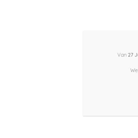
Van
27 J
We 