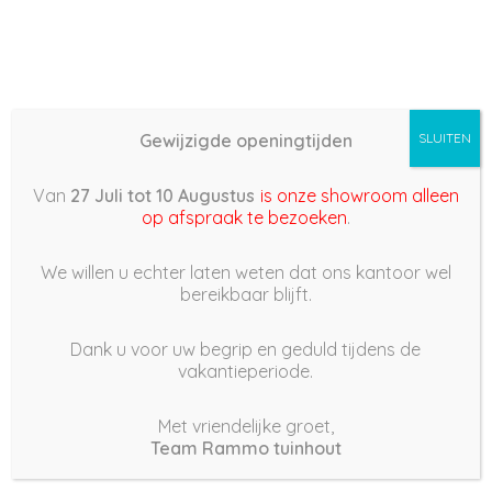
Gewijzigde openingtijden
SLUITEN
BOUW UW EIGEN
SAMENVATTING
Van
27 Juli tot 10 Augustus
is onze showroom alleen
SCHUTTING!
op afspraak te bezoeken
.
Bij Rammo Tuinhout stelt u in 7 eenvoudige stappen uw
We willen u echter laten weten dat ons kantoor wel
bereikbaar blijft.
perfecte hout-beton schutting samen.
De aanvraag is vrijblijvend, wij sturen na de aanvraag een
Dank u voor uw begrip en geduld tijdens de
mail met een pdf offerte en met daarin een bevestigings
vakantieperiode.
button
na akkoord op de offerte kunnen wij binnen 1 week
Met vriendelijke groet,
Team Rammo tuinhout
plaatsen