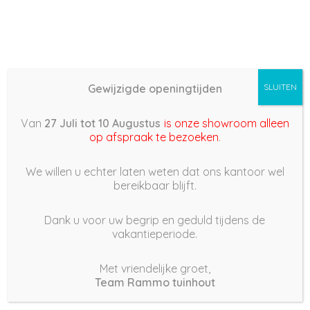
Gewijzigde openingtijden
SLUITEN
Inloggen
Van
27 Juli tot 10 Augustus
is onze showroom alleen
op afspraak te bezoeken
.
Verplicht
Gebruikersnaam of e-mailadres
*
We willen u echter laten weten dat ons kantoor wel
bereikbaar blijft.
Dank u voor uw begrip en geduld tijdens de
vakantieperiode.
Verplicht
Wachtwoord
*
Met vriendelijke groet,
Team Rammo tuinhout