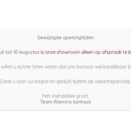
Home
Schutting samenstellen
Groothandel
Onze s
Gewijzigde openingtijden
uli tot 10 Augustus
is onze showroom alleen op afspraak te 
willen u echter laten weten dat ons kantoor wel bereikbaar bli
Onderhoudscontract
Dank u voor uw begrip en geduld tijdens de vakantieperiode.
coating plus
Met vriendelijke groet,
Team Rammo tuinhout