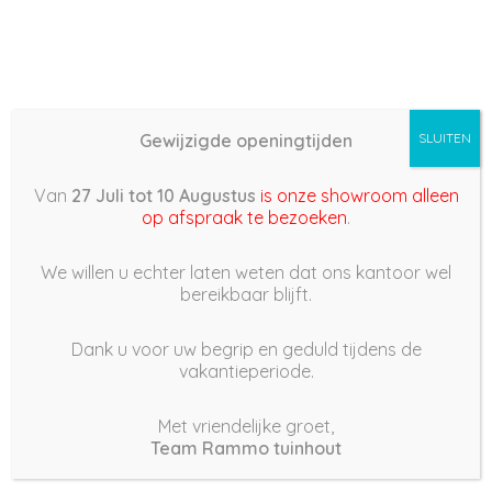
Gewijzigde openingtijden
SLUITEN
service, reparatie en
onderhoudscontracten
Van
27 Juli tot 10 Augustus
is onze showroom alleen
op afspraak te bezoeken
.
We willen u echter laten weten dat ons kantoor wel
Heg laten verwijderen of de
bereikbaar blijft.
oude schutting weghalen &
Grondwerk? we doen alle
Dank u voor uw begrip en geduld tijdens de
vakantieperiode.
voorbereidingen voor uw
nieuwe tuinontwerp
Met vriendelijke groet,
Team Rammo tuinhout