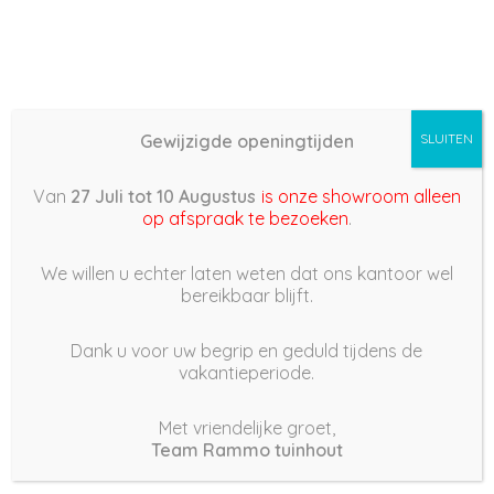
Gewijzigde openingtijden
SLUITEN
Basis (868) – 2021/10/14
Van
27 Juli tot 10 Augustus
is onze showroom alleen
18:08
op afspraak te bezoeken
.
14 oktober 2021
We willen u echter laten weten dat ons kantoor wel
bereikbaar blijft.
Dank u voor uw begrip en geduld tijdens de
vakantieperiode.
|
205
Views
Houdt Van
0
Met vriendelijke groet,
Team Rammo tuinhout
Deel dit bericht: