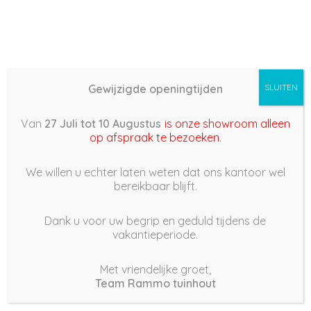
Gewijzigde openingtijden
SLUITEN
Basis (868) – 2021/10/16
Van
27 Juli tot 10 Augustus
is onze showroom alleen
11:16
op afspraak te bezoeken
.
16 oktober 2021
We willen u echter laten weten dat ons kantoor wel
bereikbaar blijft.
Dank u voor uw begrip en geduld tijdens de
vakantieperiode.
|
242
Views
Houdt Van
0
Met vriendelijke groet,
Team Rammo tuinhout
Deel dit bericht: