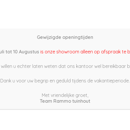
Home
Schutting samenstellen
Groothandel
Onze s
Gewijzigde openingtijden
1/11/05 14:27
uli tot 10 Augustus
is onze showroom alleen op afspraak te 
willen u echter laten weten dat ons kantoor wel bereikbaar bli
Dank u voor uw begrip en geduld tijdens de vakantieperiode.
Met vriendelijke groet,
Team Rammo tuinhout