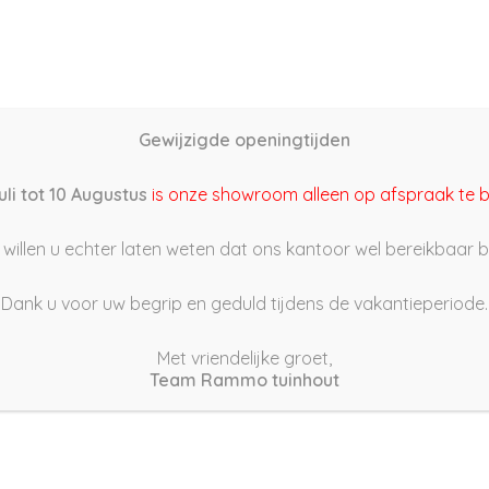
Home
Schutting samenstellen
Groothandel
Onze s
Gewijzigde openingtijden
1/11/17 16:06
uli tot 10 Augustus
is onze showroom alleen op afspraak te 
willen u echter laten weten dat ons kantoor wel bereikbaar bli
Dank u voor uw begrip en geduld tijdens de vakantieperiode.
Met vriendelijke groet,
Team Rammo tuinhout