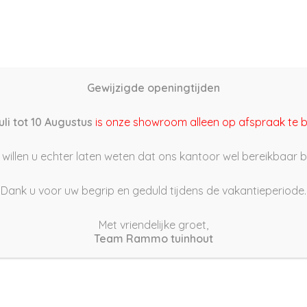
Home
Schutting samenstellen
Groothandel
Onze s
Gewijzigde openingtijden
2/01/01 19:35
uli tot 10 Augustus
is onze showroom alleen op afspraak te 
willen u echter laten weten dat ons kantoor wel bereikbaar bli
Dank u voor uw begrip en geduld tijdens de vakantieperiode.
Met vriendelijke groet,
Team Rammo tuinhout