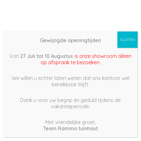
Gewijzigde openingtijden
SLUITEN
Basis (868) – 2022/01/07
Van
27 Juli tot 10 Augustus
is onze showroom alleen
09:16
op afspraak te bezoeken
.
7 januari 2022
We willen u echter laten weten dat ons kantoor wel
bereikbaar blijft.
Dank u voor uw begrip en geduld tijdens de
vakantieperiode.
|
216
Views
Houdt Van
0
Met vriendelijke groet,
Team Rammo tuinhout
Deel dit bericht: