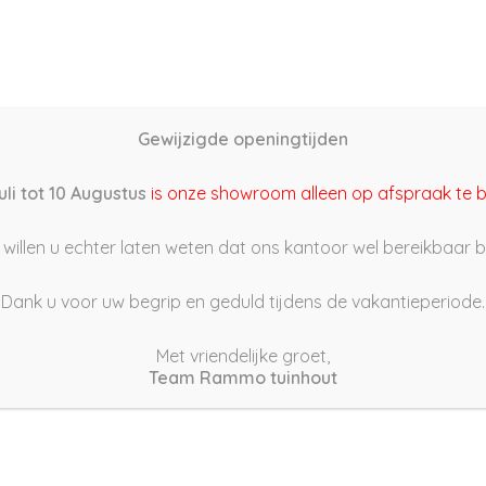
Home
Schutting samenstellen
Groothandel
Onze s
Gewijzigde openingtijden
2/01/22 19:46
uli tot 10 Augustus
is onze showroom alleen op afspraak te 
willen u echter laten weten dat ons kantoor wel bereikbaar bli
Dank u voor uw begrip en geduld tijdens de vakantieperiode.
Met vriendelijke groet,
Team Rammo tuinhout