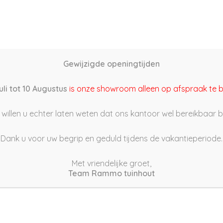
Home
Schutting samenstellen
Groothandel
Onze s
Gewijzigde openingtijden
2/01/29 19:24
uli tot 10 Augustus
is onze showroom alleen op afspraak te 
willen u echter laten weten dat ons kantoor wel bereikbaar bli
Dank u voor uw begrip en geduld tijdens de vakantieperiode.
Met vriendelijke groet,
Team Rammo tuinhout