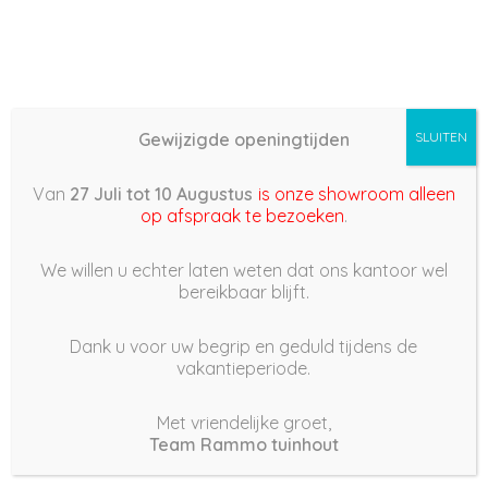
Gewijzigde openingtijden
SLUITEN
Basis (868) –
Van
27 Juli tot 10 Augustus
is onze showroom alleen
2022/02/06 15:35
op afspraak te bezoeken
.
6 februari 2022
We willen u echter laten weten dat ons kantoor wel
bereikbaar blijft.
Dank u voor uw begrip en geduld tijdens de
vakantieperiode.
|
221
Views
Houdt Van
0
Met vriendelijke groet,
Team Rammo tuinhout
Deel dit bericht: