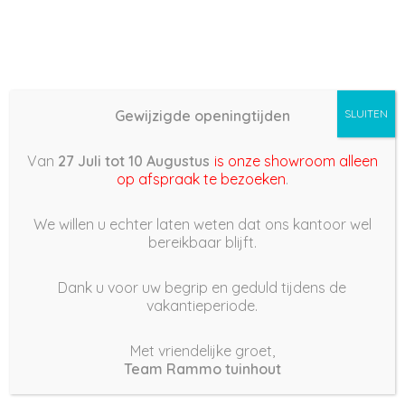
Gewijzigde openingtijden
SLUITEN
Basis (868) –
Van
27 Juli tot 10 Augustus
is onze showroom alleen
2022/02/09 10:30
op afspraak te bezoeken
.
9 februari 2022
We willen u echter laten weten dat ons kantoor wel
bereikbaar blijft.
Dank u voor uw begrip en geduld tijdens de
vakantieperiode.
|
240
Views
Houdt Van
0
Met vriendelijke groet,
Team Rammo tuinhout
Deel dit bericht: