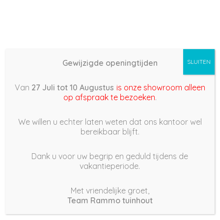
Gewijzigde openingtijden
SLUITEN
Basis (868) –
Van
27 Juli tot 10 Augustus
is onze showroom alleen
2022/02/09 12:34
op afspraak te bezoeken
.
9 februari 2022
We willen u echter laten weten dat ons kantoor wel
bereikbaar blijft.
Dank u voor uw begrip en geduld tijdens de
vakantieperiode.
|
157
Views
Houdt Van
0
Met vriendelijke groet,
Team Rammo tuinhout
Deel dit bericht: