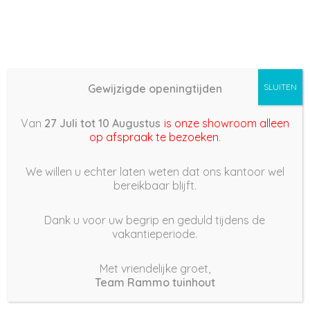
Gewijzigde openingtijden
SLUITEN
Basis (868) – 2022/02/18
Van
27 Juli tot 10 Augustus
is onze showroom alleen
21:43
op afspraak te bezoeken
.
18 februari 2022
We willen u echter laten weten dat ons kantoor wel
bereikbaar blijft.
Dank u voor uw begrip en geduld tijdens de
vakantieperiode.
|
180
Views
Houdt Van
0
Met vriendelijke groet,
Team Rammo tuinhout
Deel dit bericht: