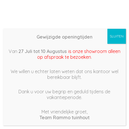
Gewijzigde openingtijden
SLUITEN
Basis (868) – 2022/02/19
Van
27 Juli tot 10 Augustus
is onze showroom alleen
14:44
op afspraak te bezoeken
.
19 februari 2022
We willen u echter laten weten dat ons kantoor wel
bereikbaar blijft.
Dank u voor uw begrip en geduld tijdens de
vakantieperiode.
|
254
Views
Houdt Van
0
Met vriendelijke groet,
Team Rammo tuinhout
Deel dit bericht: