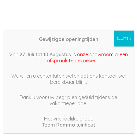
Gewijzigde openingtijden
SLUITEN
Basis (868) – 2022/02/19
Van
27 Juli tot 10 Augustus
is onze showroom alleen
16:14
op afspraak te bezoeken
.
19 februari 2022
We willen u echter laten weten dat ons kantoor wel
bereikbaar blijft.
Dank u voor uw begrip en geduld tijdens de
vakantieperiode.
|
182
Views
Houdt Van
0
Met vriendelijke groet,
Team Rammo tuinhout
Deel dit bericht: