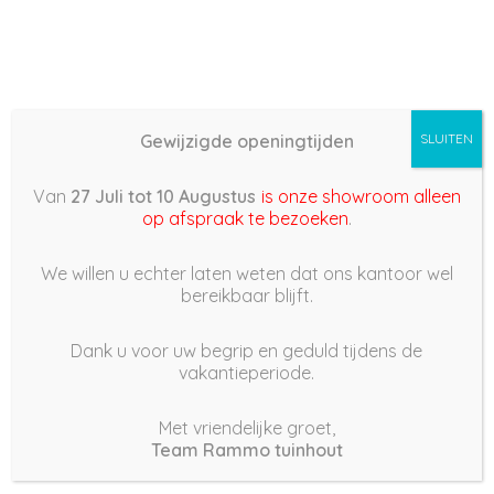
Gewijzigde openingtijden
SLUITEN
Basis (868) –
Van
27 Juli tot 10 Augustus
is onze showroom alleen
2022/02/21 10:27
op afspraak te bezoeken
.
21 februari 2022
We willen u echter laten weten dat ons kantoor wel
bereikbaar blijft.
Dank u voor uw begrip en geduld tijdens de
vakantieperiode.
|
265
Views
Houdt Van
0
Met vriendelijke groet,
Team Rammo tuinhout
Deel dit bericht: