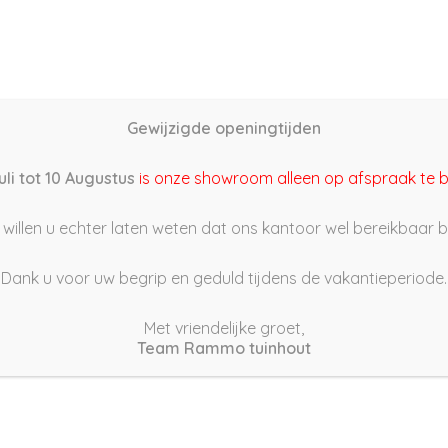
Home
Schutting samenstellen
Groothandel
Onze s
Gewijzigde openingtijden
2/02/21 16:18
uli tot 10 Augustus
is onze showroom alleen op afspraak te 
willen u echter laten weten dat ons kantoor wel bereikbaar bli
Dank u voor uw begrip en geduld tijdens de vakantieperiode.
Met vriendelijke groet,
Team Rammo tuinhout