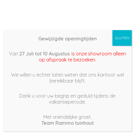
Gewijzigde openingtijden
SLUITEN
Basis (868) –
Van
27 Juli tot 10 Augustus
is onze showroom alleen
2022/02/23 13:18
op afspraak te bezoeken
.
23 februari 2022
We willen u echter laten weten dat ons kantoor wel
bereikbaar blijft.
Dank u voor uw begrip en geduld tijdens de
vakantieperiode.
|
246
Views
Houdt Van
0
Met vriendelijke groet,
Team Rammo tuinhout
Deel dit bericht: