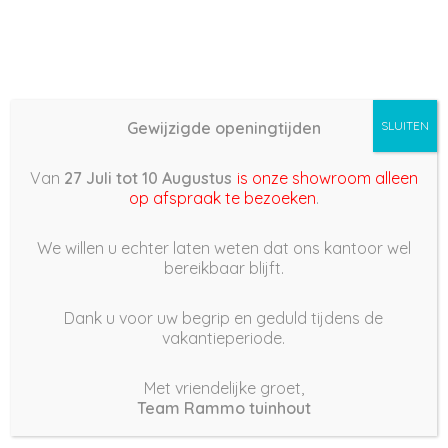
Gewijzigde openingtijden
SLUITEN
Basis (868) –
Van
27 Juli tot 10 Augustus
is onze showroom alleen
2022/02/27 11:00
op afspraak te bezoeken
.
27 februari 2022
We willen u echter laten weten dat ons kantoor wel
bereikbaar blijft.
Dank u voor uw begrip en geduld tijdens de
vakantieperiode.
|
175
Views
Houdt Van
0
Met vriendelijke groet,
Team Rammo tuinhout
Deel dit bericht: