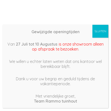
Gewijzigde openingtijden
SLUITEN
Basis (868) –
Van
27 Juli tot 10 Augustus
is onze showroom alleen
2022/02/27 15:51
op afspraak te bezoeken
.
27 februari 2022
We willen u echter laten weten dat ons kantoor wel
bereikbaar blijft.
Dank u voor uw begrip en geduld tijdens de
vakantieperiode.
|
240
Views
Houdt Van
0
Met vriendelijke groet,
Team Rammo tuinhout
Deel dit bericht: