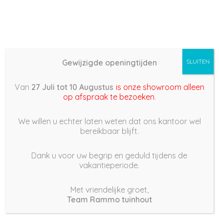
Gewijzigde openingtijden
SLUITEN
Basis (868) –
Van
27 Juli tot 10 Augustus
is onze showroom alleen
2022/03/09 09:42
op afspraak te bezoeken
.
9 maart 2022
We willen u echter laten weten dat ons kantoor wel
bereikbaar blijft.
Dank u voor uw begrip en geduld tijdens de
vakantieperiode.
|
180
Views
Houdt Van
0
Met vriendelijke groet,
Team Rammo tuinhout
Deel dit bericht: