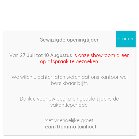
Gewijzigde openingtijden
SLUITEN
Basis (868) –
Van
27 Juli tot 10 Augustus
is onze showroom alleen
2022/03/09 17:51
op afspraak te bezoeken
.
9 maart 2022
We willen u echter laten weten dat ons kantoor wel
bereikbaar blijft.
Dank u voor uw begrip en geduld tijdens de
vakantieperiode.
|
248
Views
Houdt Van
0
Met vriendelijke groet,
Team Rammo tuinhout
Deel dit bericht: