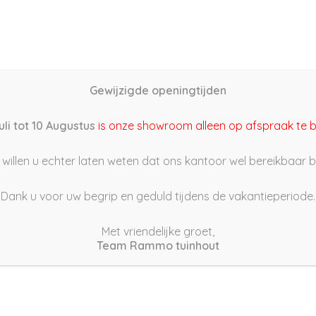
Home
Schutting samenstellen
Groothandel
Onze s
Gewijzigde openingtijden
2/03/12 17:32
uli tot 10 Augustus
is onze showroom alleen op afspraak te 
willen u echter laten weten dat ons kantoor wel bereikbaar bli
Dank u voor uw begrip en geduld tijdens de vakantieperiode.
Met vriendelijke groet,
Team Rammo tuinhout