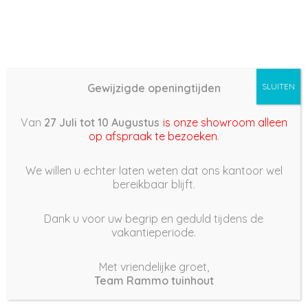
Gewijzigde openingtijden
SLUITEN
Basis (868) – 2022/03/13
Van
27 Juli tot 10 Augustus
is onze showroom alleen
15:21
op afspraak te bezoeken
.
13 maart 2022
We willen u echter laten weten dat ons kantoor wel
bereikbaar blijft.
Dank u voor uw begrip en geduld tijdens de
vakantieperiode.
|
187
Views
Houdt Van
0
Met vriendelijke groet,
Team Rammo tuinhout
Deel dit bericht: