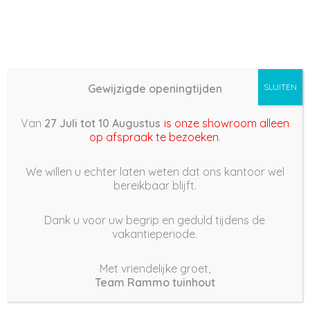
Gewijzigde openingtijden
SLUITEN
Basis (868) – 2022/03/13
Van
27 Juli tot 10 Augustus
is onze showroom alleen
17:06
op afspraak te bezoeken
.
13 maart 2022
We willen u echter laten weten dat ons kantoor wel
bereikbaar blijft.
Dank u voor uw begrip en geduld tijdens de
vakantieperiode.
|
206
Views
Houdt Van
0
Met vriendelijke groet,
Team Rammo tuinhout
Deel dit bericht: