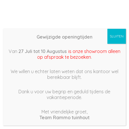
Gewijzigde openingtijden
SLUITEN
Basis (868) – 2022/03/13
Van
27 Juli tot 10 Augustus
is onze showroom alleen
19:30
op afspraak te bezoeken
.
13 maart 2022
We willen u echter laten weten dat ons kantoor wel
bereikbaar blijft.
Dank u voor uw begrip en geduld tijdens de
vakantieperiode.
|
189
Views
Houdt Van
0
Met vriendelijke groet,
Team Rammo tuinhout
Deel dit bericht: