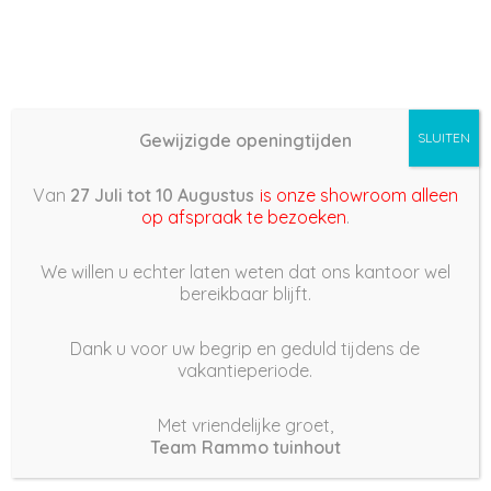
Gewijzigde openingtijden
SLUITEN
Basis (868) – 2022/03/13
Van
27 Juli tot 10 Augustus
is onze showroom alleen
20:50
op afspraak te bezoeken
.
13 maart 2022
We willen u echter laten weten dat ons kantoor wel
bereikbaar blijft.
Dank u voor uw begrip en geduld tijdens de
vakantieperiode.
|
200
Views
Houdt Van
0
Met vriendelijke groet,
Team Rammo tuinhout
Deel dit bericht: