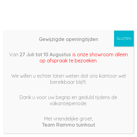
Gewijzigde openingtijden
SLUITEN
Basis (868) – 2022/03/14
Van
27 Juli tot 10 Augustus
is onze showroom alleen
23:52
op afspraak te bezoeken
.
15 maart 2022
We willen u echter laten weten dat ons kantoor wel
bereikbaar blijft.
Dank u voor uw begrip en geduld tijdens de
vakantieperiode.
|
249
Views
Houdt Van
0
Met vriendelijke groet,
Team Rammo tuinhout
Deel dit bericht: