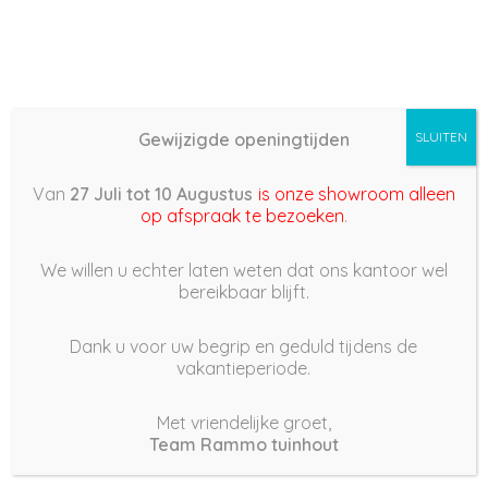
Gewijzigde openingtijden
SLUITEN
Basis (868) – 2022/03/17
Van
27 Juli tot 10 Augustus
is onze showroom alleen
14:08
op afspraak te bezoeken
.
17 maart 2022
We willen u echter laten weten dat ons kantoor wel
bereikbaar blijft.
Dank u voor uw begrip en geduld tijdens de
vakantieperiode.
|
196
Views
Houdt Van
0
Met vriendelijke groet,
Team Rammo tuinhout
Deel dit bericht: