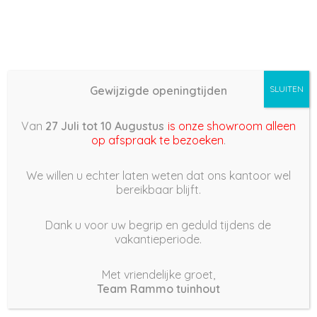
Gewijzigde openingtijden
SLUITEN
Basis (868) – 2022/03/17
Van
27 Juli tot 10 Augustus
is onze showroom alleen
17:43
op afspraak te bezoeken
.
17 maart 2022
We willen u echter laten weten dat ons kantoor wel
bereikbaar blijft.
Dank u voor uw begrip en geduld tijdens de
vakantieperiode.
|
271
Views
Houdt Van
0
Met vriendelijke groet,
Team Rammo tuinhout
Deel dit bericht: