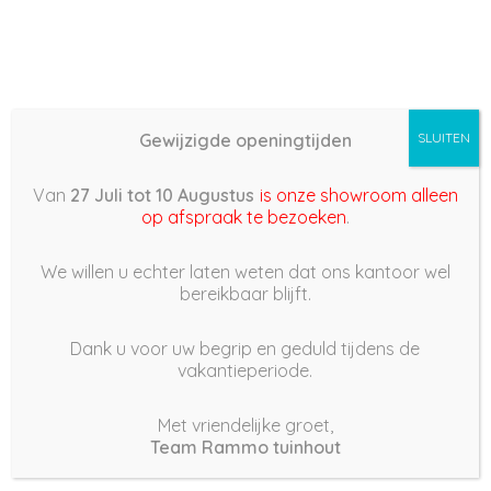
Gewijzigde openingtijden
SLUITEN
Basis (868) – 2022/03/17
Van
27 Juli tot 10 Augustus
is onze showroom alleen
21:43
op afspraak te bezoeken
.
17 maart 2022
We willen u echter laten weten dat ons kantoor wel
bereikbaar blijft.
Dank u voor uw begrip en geduld tijdens de
vakantieperiode.
|
186
Views
Houdt Van
0
Met vriendelijke groet,
Team Rammo tuinhout
Deel dit bericht: