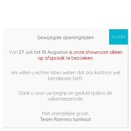
Gewijzigde openingtijden
SLUITEN
Basis (868) –
Van
27 Juli tot 10 Augustus
is onze showroom alleen
2022/03/20 11:37
op afspraak te bezoeken
.
20 maart 2022
We willen u echter laten weten dat ons kantoor wel
bereikbaar blijft.
Dank u voor uw begrip en geduld tijdens de
vakantieperiode.
|
199
Views
Houdt Van
0
Met vriendelijke groet,
Team Rammo tuinhout
Deel dit bericht: