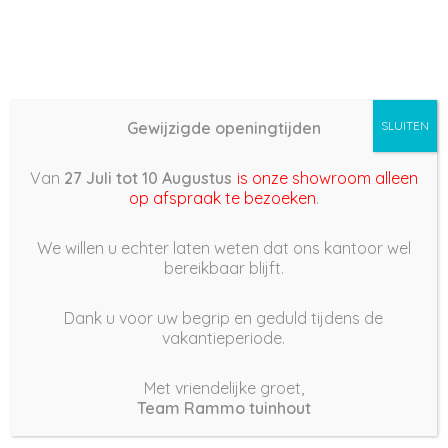
Gewijzigde openingtijden
SLUITEN
Basis (868) –
Van
27 Juli tot 10 Augustus
is onze showroom alleen
2022/03/20 12:13
op afspraak te bezoeken
.
20 maart 2022
We willen u echter laten weten dat ons kantoor wel
bereikbaar blijft.
Dank u voor uw begrip en geduld tijdens de
vakantieperiode.
|
215
Views
Houdt Van
0
Met vriendelijke groet,
Team Rammo tuinhout
Deel dit bericht: