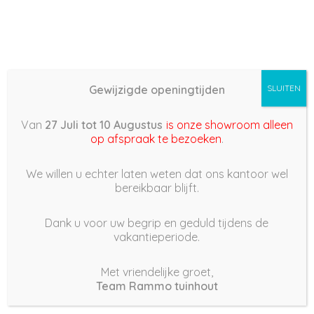
Gewijzigde openingtijden
SLUITEN
Basis (868) – 2022/03/21
Van
27 Juli tot 10 Augustus
is onze showroom alleen
09:15
op afspraak te bezoeken
.
21 maart 2022
We willen u echter laten weten dat ons kantoor wel
bereikbaar blijft.
Dank u voor uw begrip en geduld tijdens de
vakantieperiode.
|
237
Views
Houdt Van
0
Met vriendelijke groet,
Team Rammo tuinhout
Deel dit bericht: