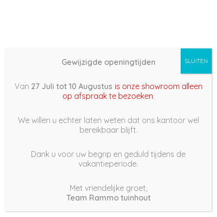
Gewijzigde openingtijden
SLUITEN
Basis (868) –
Van
27 Juli tot 10 Augustus
is onze showroom alleen
2022/03/23 23:16
op afspraak te bezoeken
.
24 maart 2022
We willen u echter laten weten dat ons kantoor wel
bereikbaar blijft.
Dank u voor uw begrip en geduld tijdens de
vakantieperiode.
|
189
Views
Houdt Van
0
Met vriendelijke groet,
Team Rammo tuinhout
Deel dit bericht: