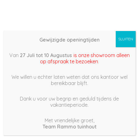
Gewijzigde openingtijden
SLUITEN
Basis (868) –
Van
27 Juli tot 10 Augustus
is onze showroom alleen
2022/03/24 15:14
op afspraak te bezoeken
.
24 maart 2022
We willen u echter laten weten dat ons kantoor wel
bereikbaar blijft.
Dank u voor uw begrip en geduld tijdens de
vakantieperiode.
|
169
Views
Houdt Van
0
Met vriendelijke groet,
Team Rammo tuinhout
Deel dit bericht: