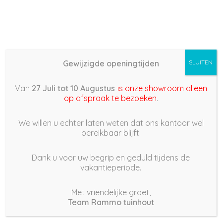
Gewijzigde openingtijden
SLUITEN
Basis (868) –
Van
27 Juli tot 10 Augustus
is onze showroom alleen
2022/03/26 08:21
op afspraak te bezoeken
.
26 maart 2022
We willen u echter laten weten dat ons kantoor wel
bereikbaar blijft.
Dank u voor uw begrip en geduld tijdens de
vakantieperiode.
|
179
Views
Houdt Van
0
Met vriendelijke groet,
Team Rammo tuinhout
Deel dit bericht: