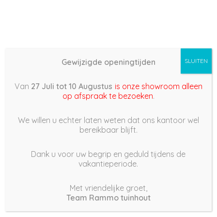
Gewijzigde openingtijden
SLUITEN
Basis (868) –
Van
27 Juli tot 10 Augustus
is onze showroom alleen
2022/03/26 17:14
op afspraak te bezoeken
.
26 maart 2022
We willen u echter laten weten dat ons kantoor wel
bereikbaar blijft.
Dank u voor uw begrip en geduld tijdens de
vakantieperiode.
|
181
Views
Houdt Van
0
Met vriendelijke groet,
Team Rammo tuinhout
Deel dit bericht: