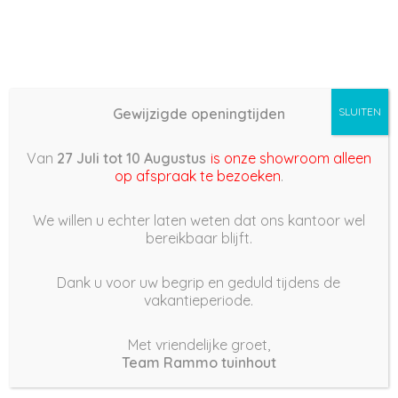
Gewijzigde openingtijden
SLUITEN
Basis (868) –
Van
27 Juli tot 10 Augustus
is onze showroom alleen
2022/03/27 08:22
op afspraak te bezoeken
.
27 maart 2022
We willen u echter laten weten dat ons kantoor wel
bereikbaar blijft.
Dank u voor uw begrip en geduld tijdens de
vakantieperiode.
|
196
Views
Houdt Van
0
Met vriendelijke groet,
Team Rammo tuinhout
Deel dit bericht: