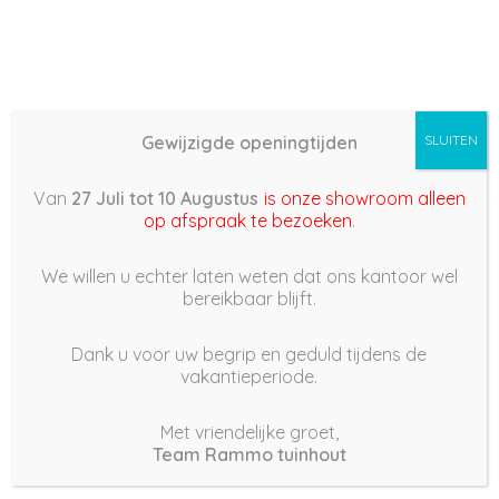
Gewijzigde openingtijden
SLUITEN
Basis (868) –
Van
27 Juli tot 10 Augustus
is onze showroom alleen
2022/03/27 09:22
op afspraak te bezoeken
.
27 maart 2022
We willen u echter laten weten dat ons kantoor wel
bereikbaar blijft.
Dank u voor uw begrip en geduld tijdens de
vakantieperiode.
|
214
Views
Houdt Van
0
Met vriendelijke groet,
Team Rammo tuinhout
Deel dit bericht: