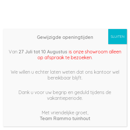
Gewijzigde openingtijden
SLUITEN
Basis (868) –
Van
27 Juli tot 10 Augustus
is onze showroom alleen
2022/03/27 15:16
op afspraak te bezoeken
.
27 maart 2022
We willen u echter laten weten dat ons kantoor wel
bereikbaar blijft.
Dank u voor uw begrip en geduld tijdens de
vakantieperiode.
|
231
Views
Houdt Van
0
Met vriendelijke groet,
Team Rammo tuinhout
Deel dit bericht: