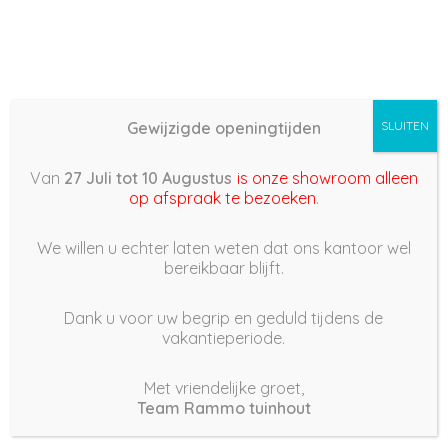
Gewijzigde openingtijden
SLUITEN
Basis (868) –
Van
27 Juli tot 10 Augustus
is onze showroom alleen
2022/03/29 13:33
op afspraak te bezoeken
.
29 maart 2022
We willen u echter laten weten dat ons kantoor wel
bereikbaar blijft.
Dank u voor uw begrip en geduld tijdens de
vakantieperiode.
|
203
Views
Houdt Van
0
Met vriendelijke groet,
Team Rammo tuinhout
Deel dit bericht: