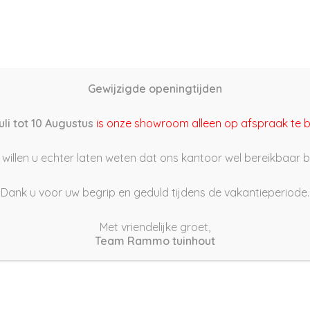
Home
Schutting samenstellen
Groothandel
Onze s
Gewijzigde openingtijden
2/03/31 11:13
uli tot 10 Augustus
is onze showroom alleen op afspraak te 
willen u echter laten weten dat ons kantoor wel bereikbaar bli
Dank u voor uw begrip en geduld tijdens de vakantieperiode.
Met vriendelijke groet,
Team Rammo tuinhout