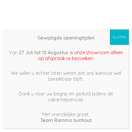
Gewijzigde openingtijden
SLUITEN
Basis (868) –
Van
27 Juli tot 10 Augustus
is onze showroom alleen
2022/04/02 14:48
op afspraak te bezoeken
.
2 april 2022
We willen u echter laten weten dat ons kantoor wel
bereikbaar blijft.
Dank u voor uw begrip en geduld tijdens de
vakantieperiode.
|
276
Views
Houdt Van
0
Met vriendelijke groet,
Team Rammo tuinhout
Deel dit bericht: