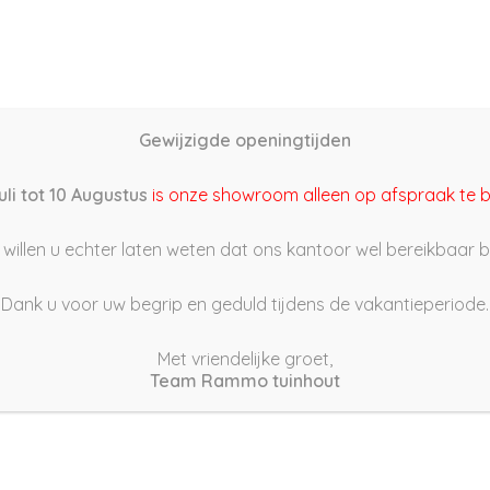
Home
Schutting samenstellen
Groothandel
Onze s
Gewijzigde openingtijden
2/04/02 15:31
uli tot 10 Augustus
is onze showroom alleen op afspraak te 
willen u echter laten weten dat ons kantoor wel bereikbaar bli
Dank u voor uw begrip en geduld tijdens de vakantieperiode.
Met vriendelijke groet,
Team Rammo tuinhout