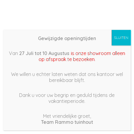
Gewijzigde openingtijden
SLUITEN
Basis (868) –
Van
27 Juli tot 10 Augustus
is onze showroom alleen
2022/04/03 13:41
op afspraak te bezoeken
.
3 april 2022
We willen u echter laten weten dat ons kantoor wel
bereikbaar blijft.
Dank u voor uw begrip en geduld tijdens de
vakantieperiode.
|
244
Views
Houdt Van
0
Met vriendelijke groet,
Team Rammo tuinhout
Deel dit bericht: